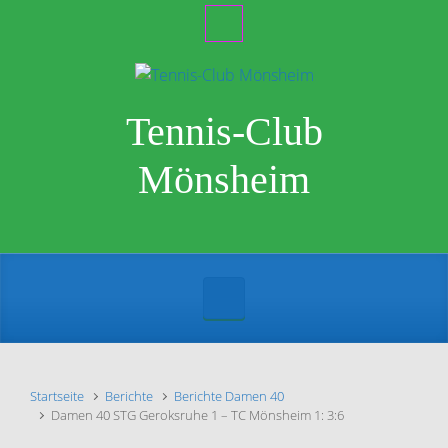
Zum Hauptinhalt springen
Tennis-Club
Mönsheim
Startseite
Berichte
Berichte Damen 40
Damen 40 STG Geroksruhe 1 – TC Mönsheim 1: 3:6