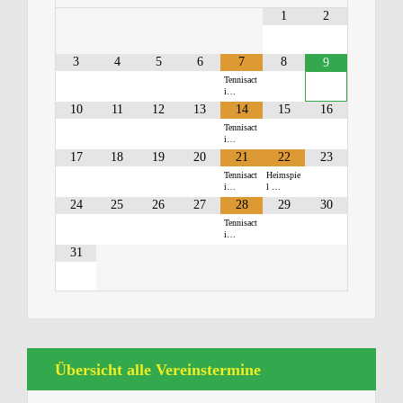
1
2
3
4
5
6
7
8
9
Tennisact
i…
10
11
12
13
14
15
16
Tennisact
i…
17
18
19
20
21
22
23
Tennisact
Heimspie
i…
l …
24
25
26
27
28
29
30
Tennisact
i…
31
Übersicht alle Vereinstermine