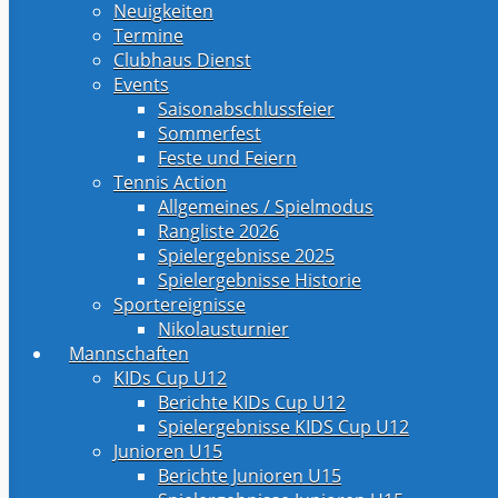
Neuigkeiten
Termine
Clubhaus Dienst
Events
Saisonabschlussfeier
Sommerfest
Feste und Feiern
Tennis Action
Allgemeines / Spielmodus
Rangliste 2026
Spielergebnisse 2025
Spielergebnisse Historie
Sportereignisse
Nikolausturnier
Mannschaften
KIDs Cup U12
Berichte KIDs Cup U12
Spielergebnisse KIDS Cup U12
Junioren U15
Berichte Junioren U15