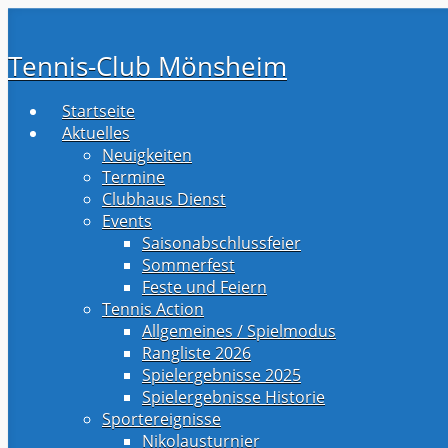
Zum
Hauptinhalt
Tennis-Club Mönsheim
springen
Startseite
Aktuelles
Neuigkeiten
Termine
Clubhaus Dienst
Events
Saisonabschlussfeier
Sommerfest
Feste und Feiern
Tennis Action
Allgemeines / Spielmodus
Rangliste 2026
Spielergebnisse 2025
Spielergebnisse Historie
Sportereignisse
Nikolausturnier