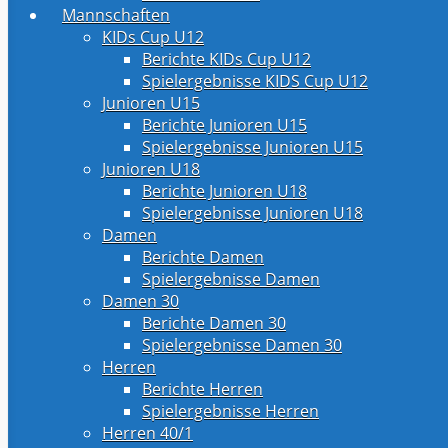
Mannschaften
KIDs Cup U12
Berichte KIDs Cup U12
Spielergebnisse KIDS Cup U12
Junioren U15
Berichte Junioren U15
Spielergebnisse Junioren U15
Junioren U18
Berichte Junioren U18
Spielergebnisse Junioren U18
Damen
Berichte Damen
Spielergebnisse Damen
Damen 30
Berichte Damen 30
Spielergebnisse Damen 30
Herren
Berichte Herren
Spielergebnisse Herren
Herren 40/1