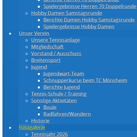
Spielergebnisse Herren 70 Doppelrunde
Hobby Damen Samstagsrunde
Berichte Damen Hobby Samstagsrunde
Spielergebnisse Hobby Damen
Unser Verein
Unsere Tennisanlage
Mitgliedschaft
Vorstand / Ausschuss
Breitensport
Jugend
Jugendwart-Team
Schnupperkurse beim TC Mönsheim
Berichte Jugend
Tennis-Schule / Training
Sonstige Aktivitäten
Boule
Radfahren/Wandern
Historie
Fotogalerie
Tennisjahr 2026