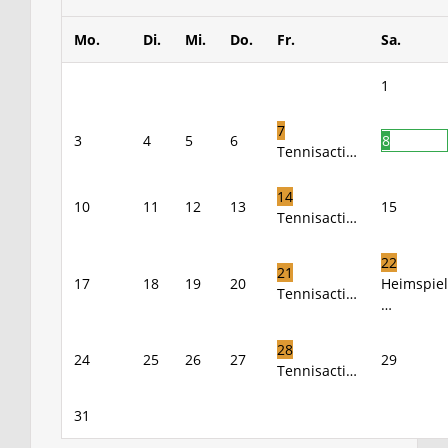
Mo.
Di.
Mi.
Do.
Fr.
Sa.
1
7
3
4
5
6
8
Tennisacti…
14
10
11
12
13
15
Tennisacti…
22
21
17
18
19
20
Heimspiel
Tennisacti…
…
28
24
25
26
27
29
Tennisacti…
31