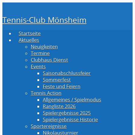
Zum
Hauptinhalt
Tennis-Club Mönsheim
springen
Startseite
Aktuelles
Neuigkeiten
Termine
Clubhaus Dienst
Events
Saisonabschlussfeier
Sommerfest
Feste und Feiern
Tennis Action
Allgemeines / Spielmodus
Rangliste 2026
Spielergebnisse 2025
Spielergebnisse Historie
Sportereignisse
Nikolausturnier