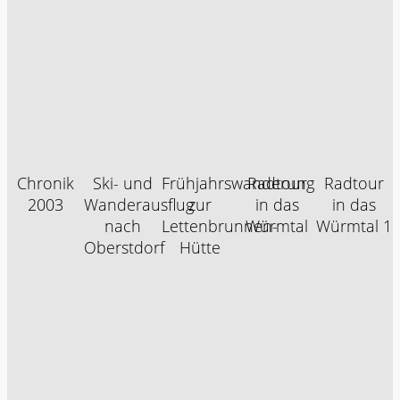
Chronik
Ski- und
Frühjahrswanderung
Radtour
Radtour
2003
Wanderausflug
zur
in das
in das
nach
Lettenbrunnen-
Würmtal
Würmtal 1
Oberstdorf
Hütte