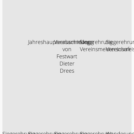
Jahreshauptversammlung
Verabschiedung
Siegerehrung
Siegerehru
von
Vereinsmeisterschafr
Vereinsmeis
Festwart
Dieter
Drees
Siegerehrung
Siegerehrung
Siegerehrung
Siegerehrung
Wanderun