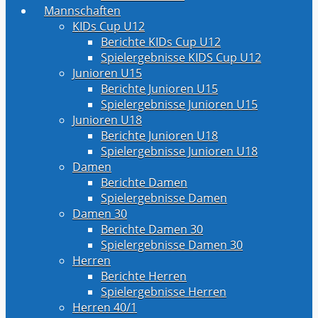
Mannschaften
KIDs Cup U12
Berichte KIDs Cup U12
Spielergebnisse KIDS Cup U12
Junioren U15
Berichte Junioren U15
Spielergebnisse Junioren U15
Junioren U18
Berichte Junioren U18
Spielergebnisse Junioren U18
Damen
Berichte Damen
Spielergebnisse Damen
Damen 30
Berichte Damen 30
Spielergebnisse Damen 30
Herren
Berichte Herren
Spielergebnisse Herren
Herren 40/1