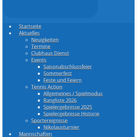
Startseite
Aktuelles
Neuigkeiten
Termine
Clubhaus Dienst
Events
Saisonabschlussfeier
Sommerfest
Feste und Feiern
Tennis Action
Allgemeines / Spielmodus
Rangliste 2026
Spielergebnisse 2025
Spielergebnisse Historie
Sportereignisse
Nikolausturnier
Mannschaften