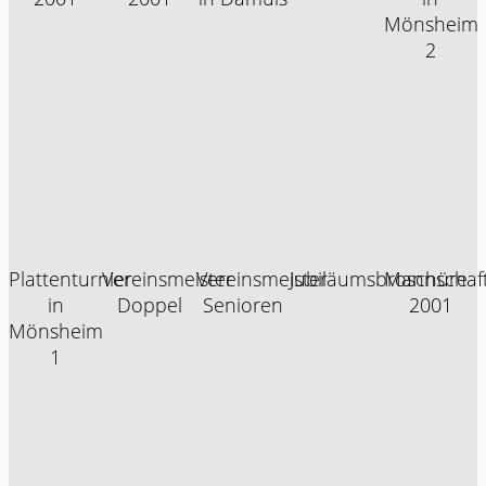
Mönsheim
2
Plattenturnier
Vereinsmeister
Vereinsmeister
Jubiläumsbroschüre
Mannschaf
in
Doppel
Senioren
2001
Mönsheim
1