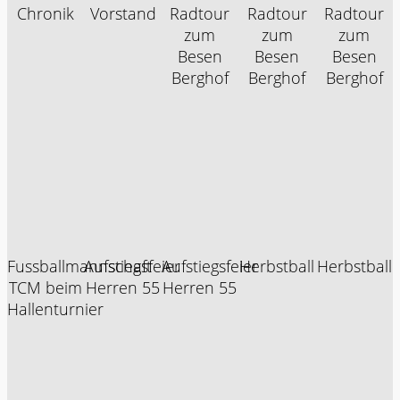
Chronik
Vorstand
Radtour
Radtour
Radtour
zum
zum
zum
Besen
Besen
Besen
Berghof
Berghof
Berghof
Fussballmannschaft
Aufstiegsfeier
Aufstiegsfeier
Herbstball
Herbstball
TCM beim
Herren 55
Herren 55
Hallenturnier