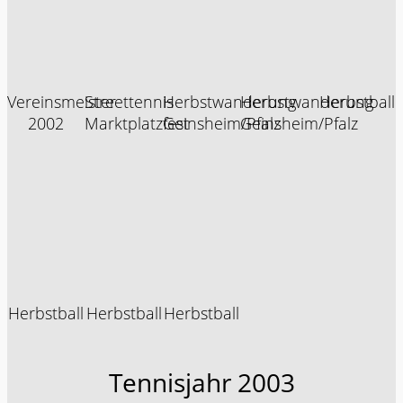
Vereinsmeister
Streettennis
Herbstwanderung
Herbstwanderung
Herbstball
2002
Marktplatzfest
Geinsheim/Pfalz
Geinsheim/Pfalz
Herbstball
Herbstball
Herbstball
Tennisjahr 2003