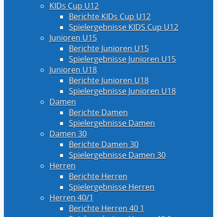
KIDs Cup U12
Berichte KIDs Cup U12
Spielergebnisse KIDS Cup U12
Junioren U15
Berichte Junioren U15
Spielergebnisse Junioren U15
Junioren U18
Berichte Junioren U18
Spielergebnisse Junioren U18
Damen
Berichte Damen
Spielergebnisse Damen
Damen 30
Berichte Damen 30
Spielergebnisse Damen 30
Herren
Berichte Herren
Spielergebnisse Herren
Herren 40/1
Berichte Herren 40 1