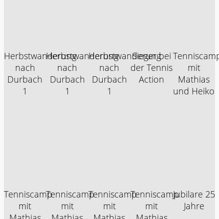
Herbstwanderung
Herbstwanderung
Herbstwanderung
Sieger bei
Tenniscam
nach
nach
nach
der Tennis
mit
Durbach
Durbach
Durbach
Action
Mathias
1
1
1
und Heiko
Tenniscamp
Tenniscamp
Tenniscamp
Tenniscamp
Jubilare 25
mit
mit
mit
mit
Jahre
Mathias
Mathias
Mathias
Mathias