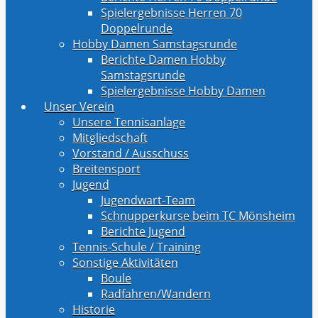
Spielergebnisse Herren 70
Doppelrunde
Hobby Damen Samstagsrunde
Berichte Damen Hobby
Samstagsrunde
Spielergebnisse Hobby Damen
Unser Verein
Unsere Tennisanlage
Mitgliedschaft
Vorstand / Ausschuss
Breitensport
Jugend
Jugendwart-Team
Schnupperkurse beim TC Mönsheim
Berichte Jugend
Tennis-Schule / Training
Sonstige Aktivitäten
Boule
Radfahren/Wandern
Historie