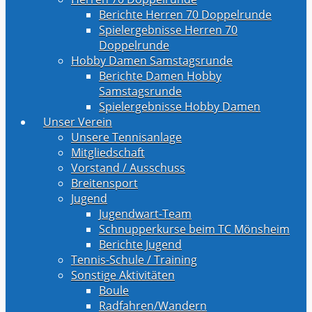
Berichte Herren 70 Doppelrunde
Spielergebnisse Herren 70
Doppelrunde
Hobby Damen Samstagsrunde
Berichte Damen Hobby
Samstagsrunde
Spielergebnisse Hobby Damen
Unser Verein
Unsere Tennisanlage
Mitgliedschaft
Vorstand / Ausschuss
Breitensport
Jugend
Jugendwart-Team
Schnupperkurse beim TC Mönsheim
Berichte Jugend
Tennis-Schule / Training
Sonstige Aktivitäten
Boule
Radfahren/Wandern