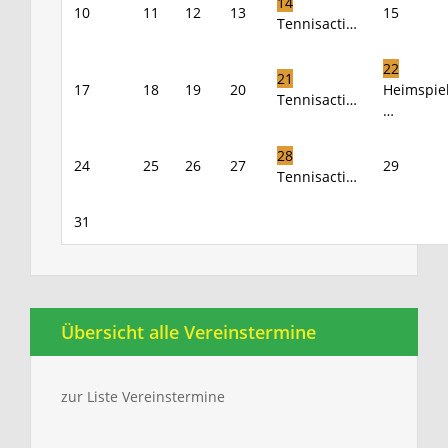
14
10
11
12
13
15
Tennisacti…
22
21
17
18
19
20
Heimspie
Tennisacti…
…
28
24
25
26
27
29
Tennisacti…
31
Übersicht alle Vereinstermine
zur Liste Vereinstermine