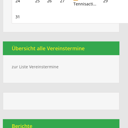
24
25
26
27
29
Tennisacti…
31
Übersicht alle Vereinstermine
zur Liste Vereinstermine
Berichte