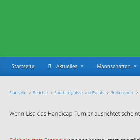
Zum Hauptinhalt springen
Startseite
Aktuelles
Mannschaften
Startseite
Berichte
Sportereignisse und Events
Breitensport
Wenn Lisa das Handicap-Turnier ausrichtet schein