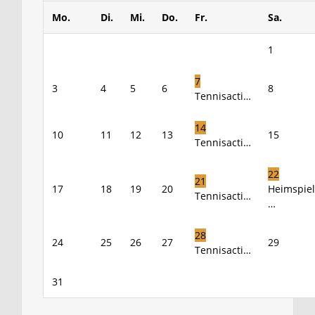
Mo.
Di.
Mi.
Do.
Fr.
Sa.
1
7
3
4
5
6
8
Tennisacti…
14
10
11
12
13
15
Tennisacti…
22
21
17
18
19
20
Heimspiel
Tennisacti…
…
28
24
25
26
27
29
Tennisacti…
31