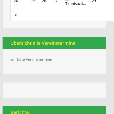
24
25
26
27
29
Tennisacti…
31
Übersicht alle Vereinstermine
zur Liste Vereinstermine
Berichte