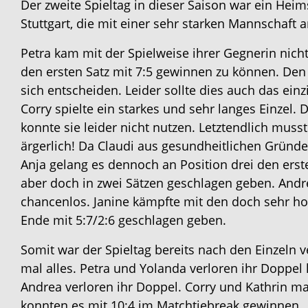
Der zweite Spieltag in dieser Saison war ein Hei
Stuttgart, die mit einer sehr starken Mannschaft a
Petra kam mit der Spielweise ihrer Gegnerin nich
den ersten Satz mit 7:5 gewinnen zu können. Den 
sich entscheiden. Leider sollte dies auch das ein
Corry spielte ein starkes und sehr langes Einzel. 
konnte sie leider nicht nutzen. Letztendlich muss
ärgerlich! Da Claudi aus gesundheitlichen Gründen
Anja gelang es dennoch an Position drei den erst
aber doch in zwei Sätzen geschlagen geben. Andre
chancenlos. Janine kämpfte mit den doch sehr h
Ende mit 5:7/2:6 geschlagen geben.
Somit war der Spieltag bereits nach den Einzeln
mal alles. Petra und Yolanda verloren ihr Doppe
Andrea verloren ihr Doppel. Corry und Kathrin 
konnten es mit 10:4 im Matchtiebreak gewinnen.