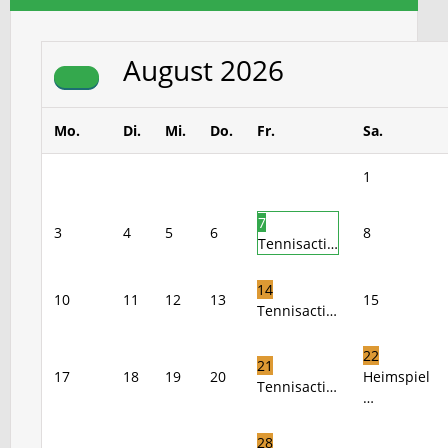
August
2026
Mo.
Di.
Mi.
Do.
Fr.
Sa.
1
7
3
4
5
6
8
Tennisacti…
14
10
11
12
13
15
Tennisacti…
22
21
17
18
19
20
Heimspiel
Tennisacti…
…
28