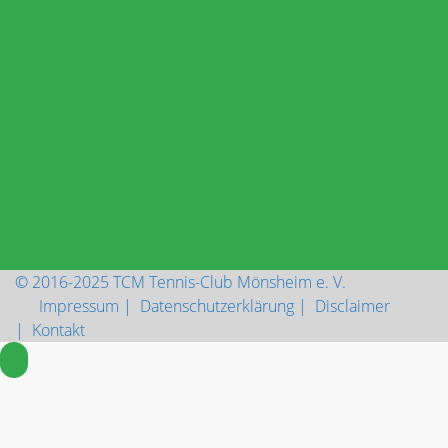
Besucher-Zähler
Besuche seit 2016
Aktuell sind online:
1 Besucher
Online
© 2016-2025 TCM Tennis-Club Mönsheim e. V.
Impressum |
Datenschutzerklärung |
Disclaimer
|
Kontakt