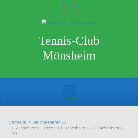
Zum Hauptinhalt springen
Tennis-Club
Mönsheim
Startseite
Berichte Herren 50
Winterrunde, Herren 50: TC Mönsheim 1 – TC Tachenberg 1,
3:3