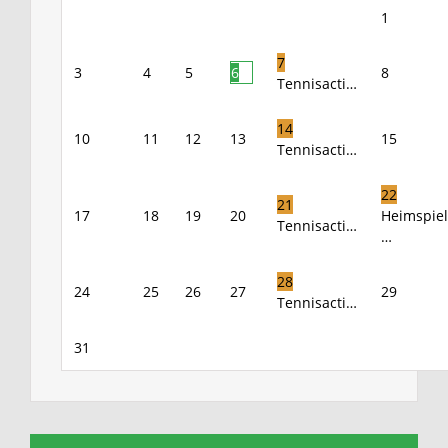
1
7
3
4
5
6
8
Tennisacti…
14
10
11
12
13
15
Tennisacti…
22
21
17
18
19
20
Heimspiel
Tennisacti…
…
28
24
25
26
27
29
Tennisacti…
31