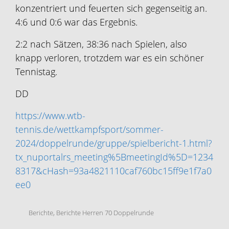
konzentriert und feuerten sich gegenseitig an.
4:6 und 0:6 war das Ergebnis.
2:2 nach Sätzen, 38:36 nach Spielen, also
knapp verloren, trotzdem war es ein schöner
Tennistag.
DD
https://www.wtb-
tennis.de/wettkampfsport/sommer-
2024/doppelrunde/gruppe/spielbericht-1.html?
tx_nuportalrs_meeting%5BmeetingId%5D=1234
8317&cHash=93a4821110caf760bc15ff9e1f7a0
ee0
Berichte
,
Berichte Herren 70 Doppelrunde