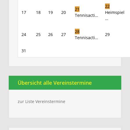
22
21
17
18
19
20
Heimspiel
Tennisacti…
…
28
24
25
26
27
29
Tennisacti…
31
Übersicht alle Vereinstermine
zur Liste Vereinstermine