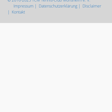
© 2016-2025 TCM Tennis-Club Mönsheim e. V.
Impressum |
Datenschutzerklärung |
Disclaimer
|
Kontakt