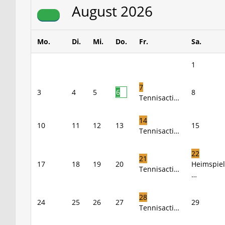
August
2026
Mo.
Di.
Mi.
Do.
Fr.
Sa.
1
7
3
4
5
6
8
Tennisacti…
14
10
11
12
13
15
Tennisacti…
22
21
17
18
19
20
Heimspiel
Tennisacti…
…
28
24
25
26
27
29
Tennisacti…