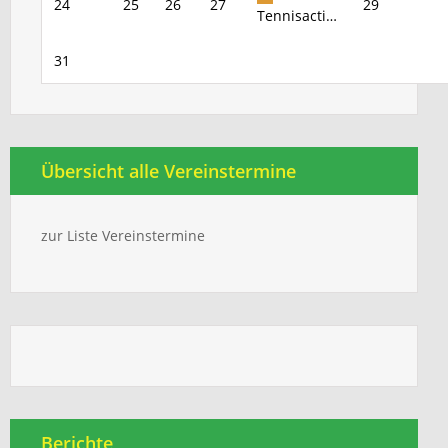
24
25
26
27
29
Tennisacti…
31
Übersicht alle Vereinstermine
zur Liste Vereinstermine
Berichte