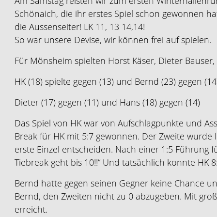
Am Samstag reisten wir zum ersten Winterhallenru
Schönaich, die ihr erstes Spiel schon gewonnen h
die Aussenseiter! LK 11, 13 14,14!
So war unsere Devise, wir können frei auf spielen.
Für Mönsheim spielten Horst Käser, Dieter Bauser
HK (18) spielte gegen (13) und Bernd (23) gegen (14
Dieter (17) gegen (11) und Hans (18) gegen (14)
Das Spiel von HK war von Aufschlagpunkte und Ass
Break für HK mit 5:7 gewonnen. Der Zweite wurde l
erste Einzel entscheiden. Nach einer 1:5 Führung f
Tiebreak geht bis 10!!“ Und tatsächlich konnte HK 
Bernd hatte gegen seinen Gegner keine Chance und 
Bernd, den Zweiten nicht zu 0 abzugeben. Mit gro
erreicht.