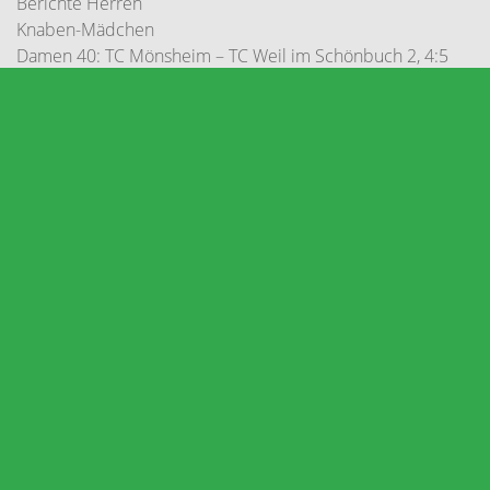
Berichte Herren
Knaben-Mädchen
Damen 40: TC Mönsheim – TC Weil im Schönbuch 2, 4:5
Platzbelegungsplan 2026