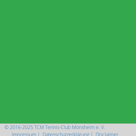
Archiv
Archiv
Besucher-Zähler
Besuche seit 2016
Aktuell sind online:
1 Besucher
Online
© 2016-2025 TCM Tennis-Club Mönsheim e. V.
Impressum |
Datenschutzerklärung |
Disclaimer