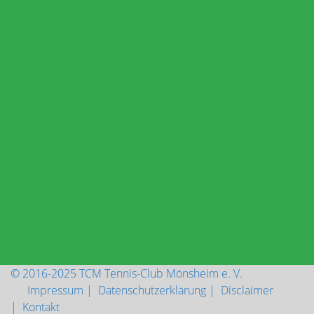
Archiv
Archiv
Besucher-Zähler
Besuche seit 2016
Aktuell sind online:
1 Besucher
Online
© 2016-2025 TCM Tennis-Club Mönsheim e. V.
Impressum |
Datenschutzerklärung |
Disclaimer
|
Kontakt