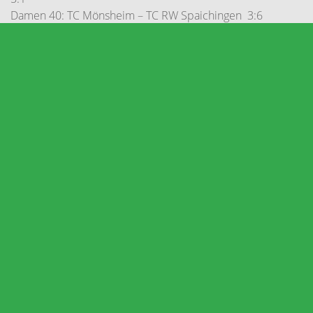
Damen 40: TC Mönsheim – TC RW Spaichingen 3:6
Platzbelegungsplan 2026