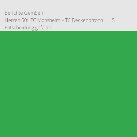
Berichte GemSen
Herren 50: TC Mönsheim – TC Deckenpfronn 1 : 5
Entscheidung gefallen
Platzbelegungsplan 2026