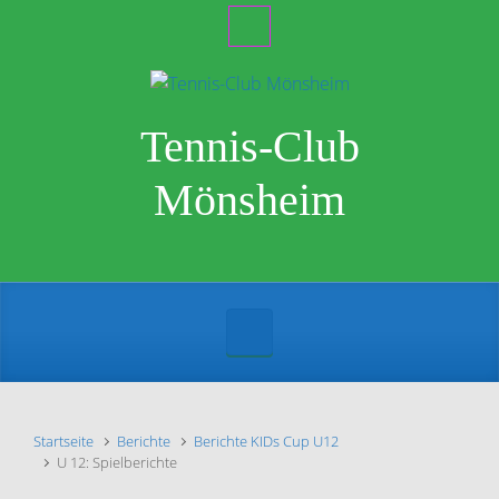
Zum Hauptinhalt springen
Tennis-Club
Mönsheim
Startseite
Berichte
Berichte KIDs Cup U12
U 12: Spielberichte